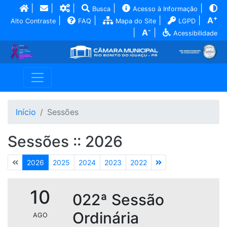
|
|
|
|
|
Busca
Acesso à Informação
+
|
|
|
|
A
Alto Contraste
FAQ
Mapa do Site
LGPD
-
|
A
|
Acessibilidade
Início
Sessões
Sessões :: 2026
2026
2025
2024
2023
2022
10
022ª Sessão
Ordinária
AGO