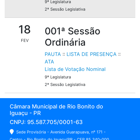
9ª Legislatura
2ª Sessão Legislativa
18
001ª Sessão
Ordinária
FEV
PAUTA
::
LISTA DE PRESENÇA
::
ATA
Lista de Votação Nominal
9ª Legislatura
2ª Sessão Legislativa
Câmara Municipal de Rio Bonito do
Iguaçu - PR
CNPJ: 95.587.705/0001-63
Sede Provisória - Avenida Guarapuava, nº 171 -
Centro - Rio Bonito do Iguaçu/PR - CEP 85.340-000