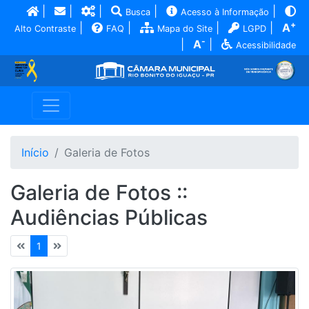
|
|
|
|
|
Busca
Acesso à Informação
+
|
|
|
|
A
Alto Contraste
FAQ
Mapa do Site
LGPD
-
|
A
|
Acessibilidade
Início
Galeria de Fotos
Galeria de Fotos ::
Audiências Públicas
1