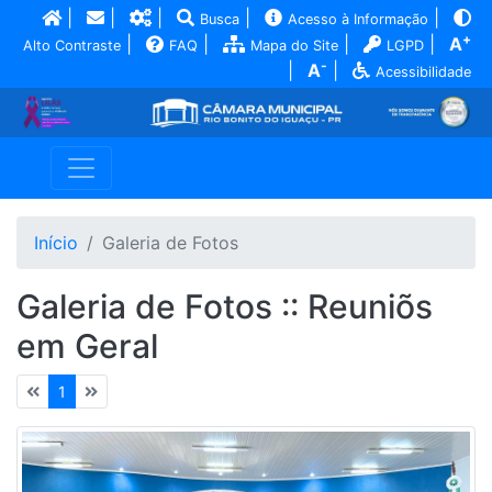
|
|
|
|
|
Busca
Acesso à Informação
+
|
|
|
|
A
Alto Contraste
FAQ
Mapa do Site
LGPD
-
|
A
|
Acessibilidade
Início
Galeria de Fotos
Galeria de Fotos :: Reuniõs
em Geral
1