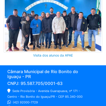
Visita dos alunos da APAE
Câmara Municipal de Rio Bonito do
Iguaçu - PR
CNPJ: 95.587.705/0001-63
Sede Provisória - Avenida Guarapuava, nº 171 -
Centro - Rio Bonito do Iguaçu/PR - CEP 85.340-000
(42) 92000-7729