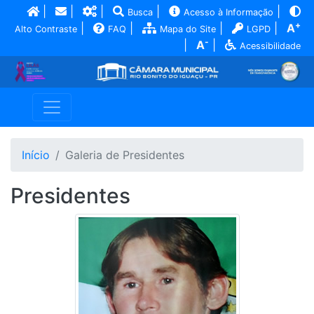
|
|
|
|
|
Busca
Acesso à Informação
+
|
|
|
|
A
Alto Contraste
FAQ
Mapa do Site
LGPD
-
|
A
|
Acessibilidade
Início
Galeria de Presidentes
Presidentes