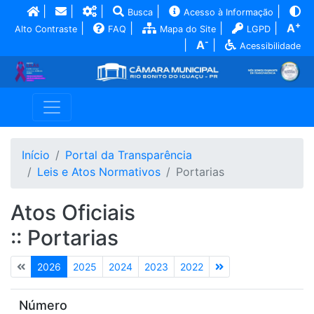
|
|
|
|
|
Busca
Acesso à Informação
+
|
|
|
|
A
Alto Contraste
FAQ
Mapa do Site
LGPD
-
|
A
|
Acessibilidade
Início
Portal da Transparência
Leis e Atos Normativos
Portarias
Atos Oficiais
:: Portarias
2026
2025
2024
2023
2022
Número