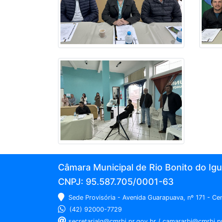
Câmara Municipal de Rio Bonito do Ig
CNPJ: 95.587.705/0001-63
Sede Provisória - Avenida Guarapuava, nº 171 - C
(42) 92000-7729
secretarialg@cmrbi.pr.gov.br / camararbi@cmrbi.p