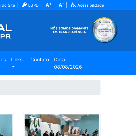
+
-
|
|
A
|
A
|
 do Site
LGPD
Acessibilidade
ões
Links
Contato
Data:
08/08/2026