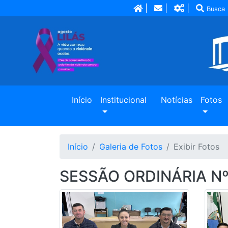
|
|
|
Busca
(current)
Início
Institucional
Notícias
Fotos
Início
Galeria de Fotos
Exibir Fotos
SESSÃO ORDINÁRIA Nº 