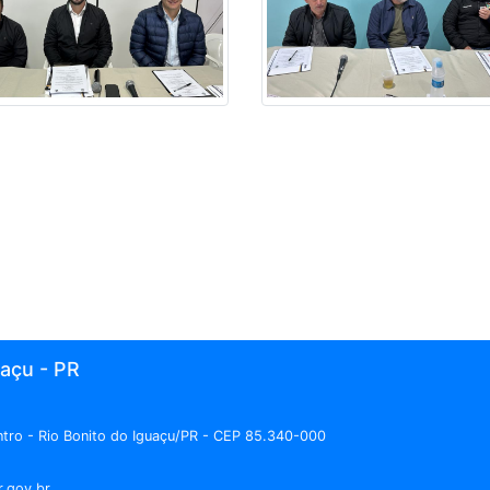
uaçu - PR
entro - Rio Bonito do Iguaçu/PR - CEP 85.340-000
r.gov.br