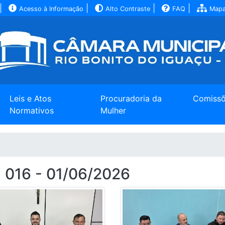
|
|
|
|
Acesso à Informação
Alto Contraste
FAQ
Mapa
Leis e Atos
Procuradoria da
Comiss
Normativos
Mulher
016 - 01/06/2026