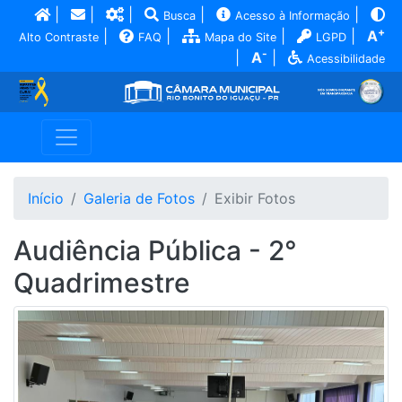
|
|
|
|
|
Busca
Acesso à Informação
+
|
|
|
|
A
Alto Contraste
FAQ
Mapa do Site
LGPD
-
|
A
|
Acessibilidade
Início
Galeria de Fotos
Exibir Fotos
Audiência Pública - 2°
Quadrimestre