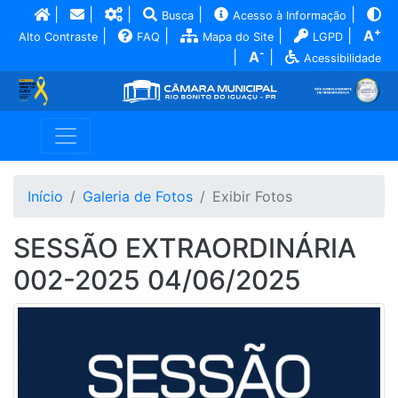
|
|
|
|
|
Busca
Acesso à Informação
+
|
|
|
|
A
Alto Contraste
FAQ
Mapa do Site
LGPD
-
|
A
|
Acessibilidade
Início
Galeria de Fotos
Exibir Fotos
SESSÃO EXTRAORDINÁRIA
002-2025 04/06/2025