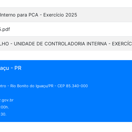
 Interno para PCA - Exercício 2025
5.pdf
HO - UNIDADE DE CONTROLADORIA INTERNA - EXERCÍC
uaçu - PR
entro - Rio Bonito do Iguaçu/PR - CEP 85.340-000
r.gov.br
:00h.
:30.