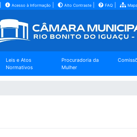
|
|
|
|
Acesso à Informação
Alto Contraste
FAQ
Mapa
Leis e Atos
Procuradoria da
Comiss
Normativos
Mulher