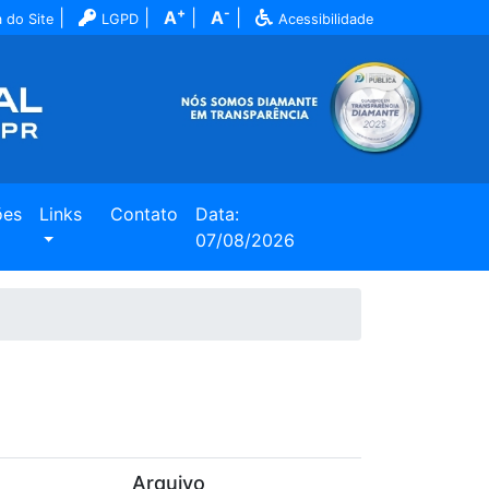
+
-
|
|
A
|
A
|
 do Site
LGPD
Acessibilidade
ões
Links
Contato
Data:
07/08/2026
Arquivo