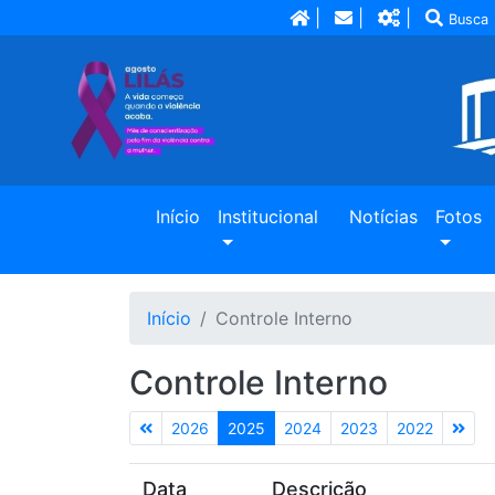
|
|
|
Busca
(current)
Início
Institucional
Notícias
Fotos
Início
Controle Interno
Controle Interno
2026
2025
2024
2023
2022
Data
Descrição