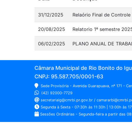
31/12/2025
Relaório Final de Controle
20/08/2025
Relatorio 1º semestre 202
06/02/2025
PLANO ANUAL DE TRABAL
Câmara Municipal de Rio Bonito do Ig
CNPJ: 95.587.705/0001-63
Sede Provisória - Avenida Guarapuava, nº 171 - C
(42) 92000-7729
secretarialg@cmrbi.pr.gov.br / camararbi@cmrbi.p
Segunda à Sexta - 07:30h às 11:30h | 13:00h às 17
Sessões Ordinárias - Segunda-feira a partir das 08