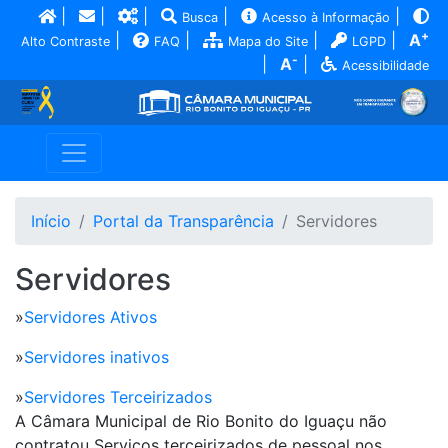
|
|
|
|
|
Busca
Acesso à Informação
+
|
|
|
|
A
Alto Contraste
FAQ
Mapa do Site
LGPD
-
|
A
|
Acessibilidade
Início
Portal da Transparência
Servidores
Servidores
»
Servidores Ativos
»
Servidores inativos
»
Servidores Terceirizados
A Câmara Municipal de Rio Bonito do Iguaçu não
contratou Serviços terceirizados de pessoal nos