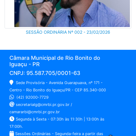
SESSÃO ORDINÁRIA Nº 002 - 23/02/2026
Câmara Municipal de Rio Bonito do
Iguaçu - PR
CNPJ: 95.587.705/0001-63
Sede Provisória - Avenida Guarapuava, nº 171 -
Centro - Rio Bonito do Iguaçu/PR - CEP 85.340-000
(42) 92000-7729
secretarialg@cmrbi.pr.gov.br /
camararbi@cmrbi.pr.gov.br
Segunda à Sexta - 07:30h às 11:30h | 13:00h às
17:00h.
Sessões Ordinárias - Segunda-feira a partir das