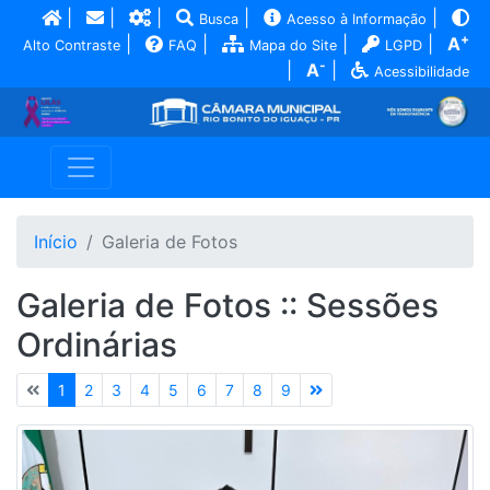
|
|
|
|
|
Busca
Acesso à Informação
+
|
|
|
|
A
Alto Contraste
FAQ
Mapa do Site
LGPD
-
|
A
|
Acessibilidade
Início
Galeria de Fotos
Galeria de Fotos :: Sessões
Ordinárias
1
2
3
4
5
6
7
8
9