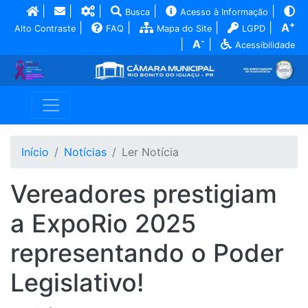
|
|
|
|
|
Busca
Acesso à Informação
+
|
|
|
|
A
Alto Contraste
FAQ
Mapa do Site
LGPD
-
|
A
|
Acessibilidade
Início
Notícias
Ler Notícia
Vereadores prestigiam
a ExpoRio 2025
representando o Poder
Legislativo!