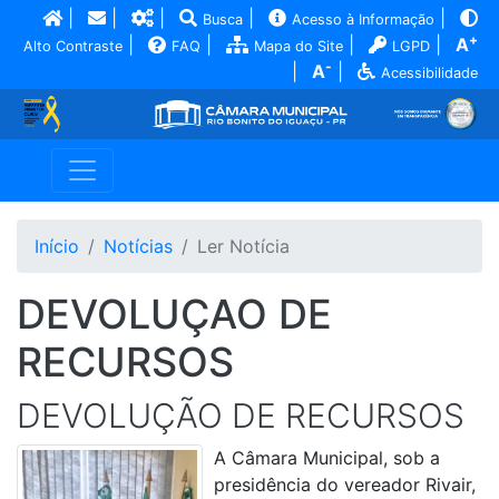
|
|
|
|
|
Busca
Acesso à Informação
+
|
|
|
|
A
Alto Contraste
FAQ
Mapa do Site
LGPD
-
|
A
|
Acessibilidade
Início
Notícias
Ler Notícia
DEVOLUÇAO DE
RECURSOS
DEVOLUÇÃO DE RECURSOS
A Câmara Municipal, sob a
presidência do vereador Rivair,