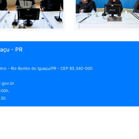
uaçu - PR
entro - Rio Bonito do Iguaçu/PR - CEP 85.340-000
r.gov.br
:00h.
:30.