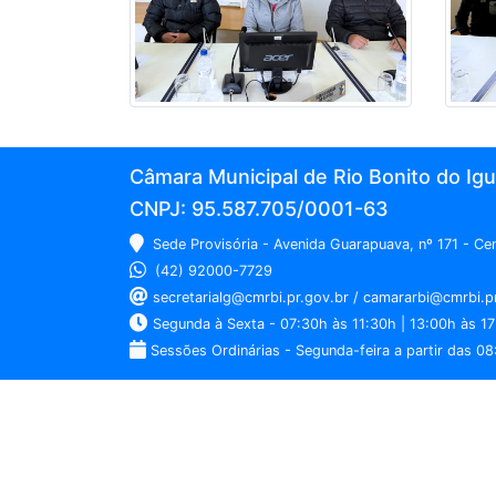
Câmara Municipal de Rio Bonito do Ig
CNPJ: 95.587.705/0001-63
Sede Provisória - Avenida Guarapuava, nº 171 - C
(42) 92000-7729
secretarialg@cmrbi.pr.gov.br / camararbi@cmrbi.p
Segunda à Sexta - 07:30h às 11:30h | 13:00h às 17
Sessões Ordinárias - Segunda-feira a partir das 08