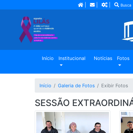
|
|
|
Busca
(current)
Início
Institucional
Notícias
Fotos
Início
Galeria de Fotos
Exibir Fotos
SESSÃO EXTRAORDINÁR