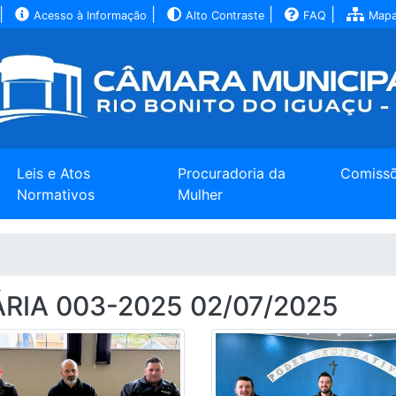
|
|
|
|
Acesso à Informação
Alto Contraste
FAQ
Mapa
Leis e Atos
Procuradoria da
Comiss
Normativos
Mulher
IA 003-2025 02/07/2025