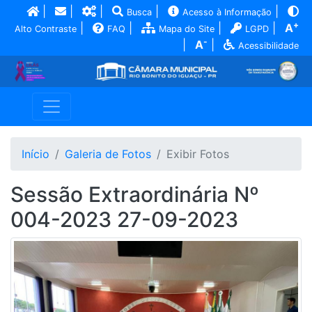
|
|
|
|
|
Busca
Acesso à Informação
+
|
|
|
|
A
Alto Contraste
FAQ
Mapa do Site
LGPD
-
|
A
|
Acessibilidade
Início
Galeria de Fotos
Exibir Fotos
Sessão Extraordinária Nº
004-2023 27-09-2023