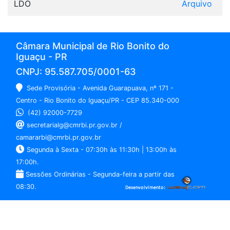
LDO
Arquivo
Câmara Municipal de Rio Bonito do
Iguaçu - PR
CNPJ: 95.587.705/0001-63
Sede Provisória - Avenida Guarapuava, nº 171 -
Centro - Rio Bonito do Iguaçu/PR - CEP 85.340-000
(42) 92000-7729
secretarialg@cmrbi.pr.gov.br /
camararbi@cmrbi.pr.gov.br
Segunda à Sexta - 07:30h às 11:30h | 13:00h às
17:00h.
Sessões Ordinárias - Segunda-feira a partir das
08:30.